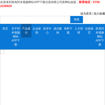
欢迎来到珠海冈本视频网站APP下载仪器有限公司新网站改版，
联系电话：0756-
2236929
设为首页
|
加入收藏
搜索
首页
关于冈
产品展
企业新
技术中
成功案
资料下
人才招
在线留
联系冈
本视频
示
闻
心
例
载
聘
言
本视频
网站
网站
APP下
APP下
载
载