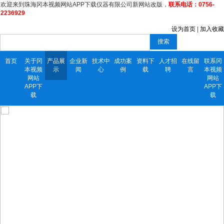
欢迎来到珠海冈本视频网站APP下载仪器有限公司新网站改版，
联系电话：0756-
2236929
设为首页
|
加入收藏
搜索
首页
关于冈
产品展
企业新
技术中
成功案
资料下
人才招
在线留
联系冈
本视频
示
闻
心
例
载
聘
言
本视频
网站
网站
APP下
APP下
载
载