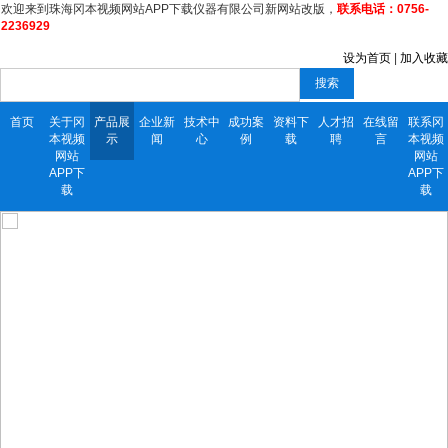
欢迎来到珠海冈本视频网站APP下载仪器有限公司新网站改版，
联系电话：0756-
2236929
设为首页
|
加入收藏
搜索
首页
关于冈
产品展
企业新
技术中
成功案
资料下
人才招
在线留
联系冈
本视频
示
闻
心
例
载
聘
言
本视频
网站
网站
APP下
APP下
载
载